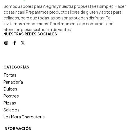
Somos Sabores para Alegrar y nuestra propuesta es simple: ¡Hacer
cosas ricas! Preparamos productos libres de gluten y aptos para
celíacos, pero que todas las personas puedan disfrutar. Te
invitamos a conocernos! Por el momento no contamos con
atención presencial ni sala de ventas.
NUESTRAS REDES SOCIALES
CATEGORÍAS
Tortas
Panadería
Dulces
Postres
Pizzas
Salados
Los Mora Charcutería
INFORMACIÓN